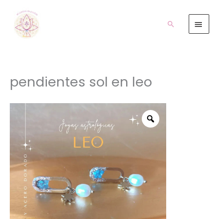
Ir
Men
al
prin
Buscar
contenido
pendientes sol en leo