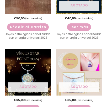
AGOTADO
€
50,00
€
40,00
(iva incluido)
(iva incluido)
Añadir al carrito
Leer más
Joyas astrológicas canalizadas
Joyas astrológicas canalizadas
con energía universal 2023
con energía universal 2023
AGOTADO
AGOTADO
€
65,00
€
35,00
(iva incluido)
(iva incluido)