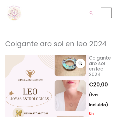
Ir
Men
al
prin
Buscar
contenido
Colgante aro sol en leo 2024
Colgante
aro sol
en leo
2024
€
20,00
(iva
incluido)
Sin