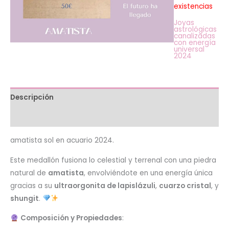
existencias
Joyas
astrológicas
canalizadas
con energía
universal
2024
Descripción
Valoraciones (0)
amatista sol en acuario 2024.
Este medallón fusiona lo celestial y terrenal con una piedra
natural de
amatista
, envolviéndote en una energía única
gracias a su
ultraorgonita de lapislázuli
,
cuarzo cristal
, y
shungit
.
Composición y Propiedades
: