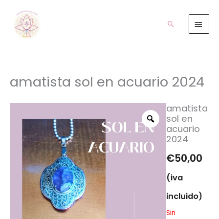
Ir
Men
al
prin
Buscar
contenido
amatista sol en acuario 2024
amatista
sol en
acuario
2024
€
50,00
(iva
incluido)
Sin