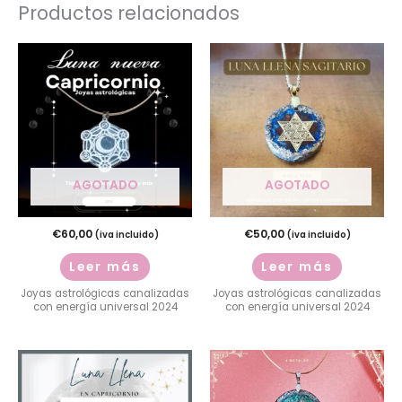
Productos relacionados
AGOTADO
AGOTADO
€
60,00
€
50,00
(iva incluido)
(iva incluido)
Leer más
Leer más
Joyas astrológicas canalizadas
Joyas astrológicas canalizadas
con energía universal 2024
con energía universal 2024