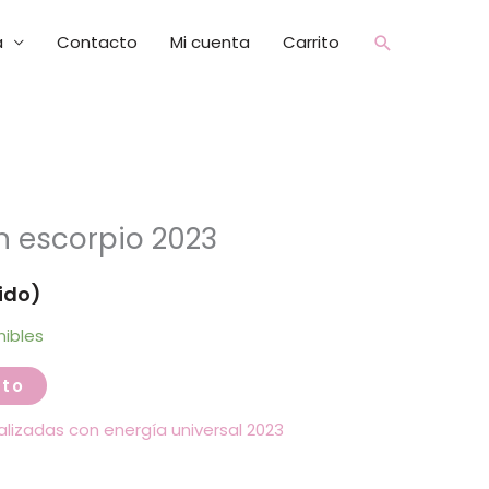
a
Contacto
Mi cuenta
Carrito
Buscar
n escorpio 2023
uido)
nibles
ito
lizadas con energía universal 2023