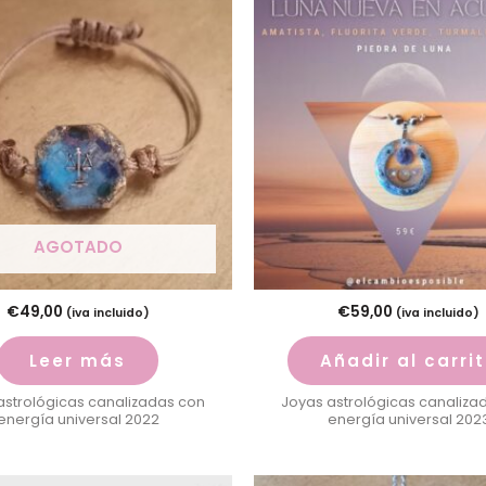
AGOTADO
€
49,00
€
59,00
(iva incluido)
(iva incluido)
Leer más
Añadir al carri
astrológicas canalizadas con
Joyas astrológicas canaliza
energía universal 2022
energía universal 202