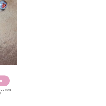
to
das con
3