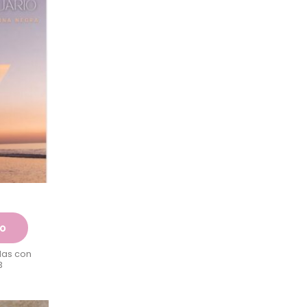
to
das con
3