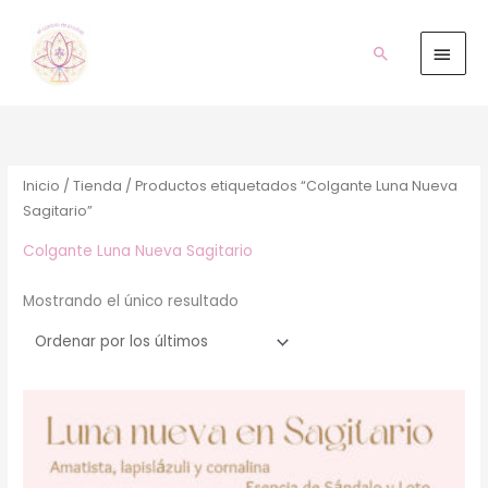
Ir
Men
al
prin
Buscar
contenido
Inicio
/
Tienda
/ Productos etiquetados “Colgante Luna Nueva
Sagitario”
Colgante Luna Nueva Sagitario
Mostrando el único resultado