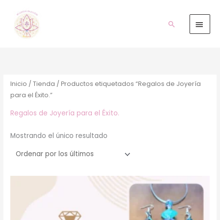
Ir
Men
al
prin
Buscar
contenido
Inicio
/
Tienda
/ Productos etiquetados “Regalos de Joyería
para el Éxito.”
Regalos de Joyería para el Éxito.
Mostrando el único resultado