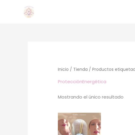
Ir
al
contenido
Inicio
/
Tienda
/ Productos etiquetad
ProtecciónEnergética
Mostrando el único resultado