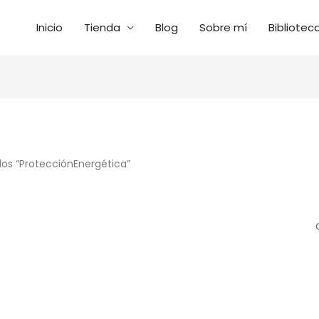
Inicio
Tienda
Blog
Sobre mí
Bibliotec
os “ProtecciónEnergética”