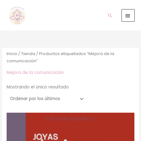
Ir
Men
al
prin
Buscar
contenido
Inicio
/
Tienda
/ Productos etiquetados “Mejora de la
comunicación”
Mejora de la comunicación
Mostrando el único resultado