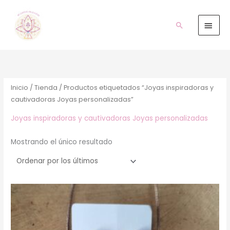
Ir
Men
al
prin
Buscar
contenido
Inicio
/
Tienda
/ Productos etiquetados “Joyas inspiradoras y
cautivadoras Joyas personalizadas”
Joyas inspiradoras y cautivadoras Joyas personalizadas
Mostrando el único resultado