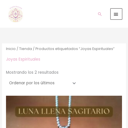
Ir
Men
al
prin
Buscar
contenido
Ordenado
por
los
últimos
Inicio
/
Tienda
/ Productos etiquetados “Joyas Espirituales”
Joyas Espirituales
Mostrando los 2 resultados