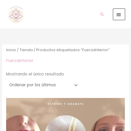
Ir
Men
al
prin
Buscar
contenido
Inicio
/
Tienda
/ Productos etiquetados “FuerzaInterior”
FuerzaInterior
Mostrando el único resultado