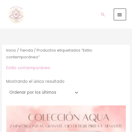
Ir
Men
al
prin
Buscar
contenido
Inicio
/
Tienda
/ Productos etiquetados “Estilo
contemporáneo”
Estilo contemporáneo
Mostrando el único resultado