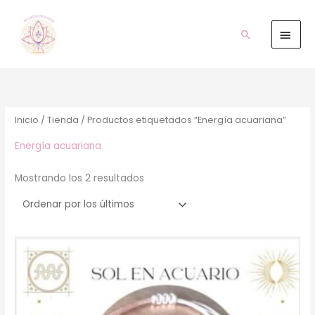
Ir
Men
al
prin
Buscar
contenido
Ordenado
por
los
últimos
Inicio
/
Tienda
/ Productos etiquetados “Energía acuariana”
Energía acuariana
Mostrando los 2 resultados