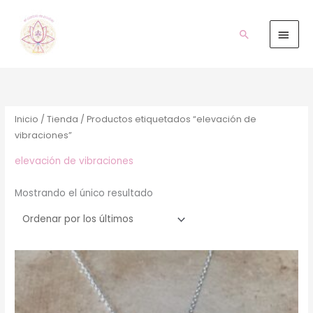
Ir
Men
al
prin
Buscar
contenido
Inicio
/
Tienda
/ Productos etiquetados “elevación de
vibraciones”
elevación de vibraciones
Mostrando el único resultado