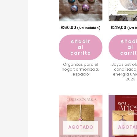
€
60,00
€
49,00
(iva incluido)
(iva 
Añadir
Añad
al
al
carrito
carri
Orgonitas para el
Joyas astrol
hogar: armoniza tu
canalizada
espacio
energía uni
2023
AGOTADO
AGOTA