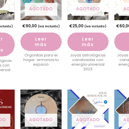
AGOTADO
AGOTADO
A
€
90,00
€
25,00
€
60,0
incluido)
(iva incluido)
(iva incluido)
ir
Leer
Leer
más
más
to
Orgonitas para el
Joyas astrológicas
Joyas
hogar: armoniza tu
canalizadas con
cana
ógicas
espacio
energía universal
energ
s con
2023
versal
DO
AGOTADO
AGOTADO
A