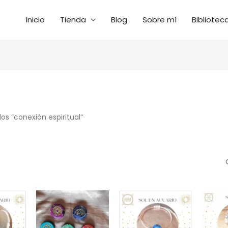
Inicio
Tienda
Blog
Sobre mí
Bibliotec
ado
s
s “conexión espiritual”