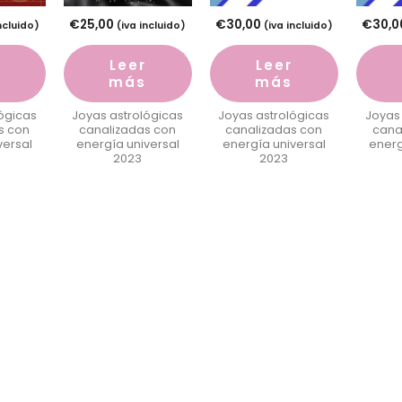
€
25,00
€
30,00
€
30,0
incluido)
(iva incluido)
(iva incluido)
Leer
Leer
más
más
ógicas
Joyas astrológicas
Joyas astrológicas
Joyas
s con
canalizadas con
canalizadas con
cana
versal
energía universal
energía universal
energ
2023
2023