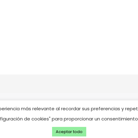
riencia más relevante al recordar sus preferencias y repetir 
nfiguración de cookies" para proporcionar un consentimient
le.
Aviso Legal*
Política de privacidad*
Condiciones de venta
Aceptar todo