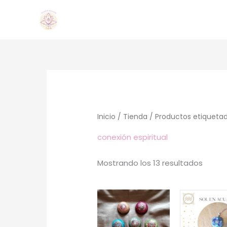
Ir
al
contenido
Orden
por
los
último
Inicio
/
Tienda
/ Productos etiquetado
conexión espiritual
Mostrando los 13 resultados