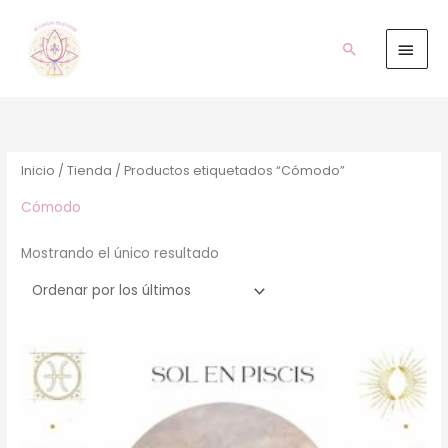
Ir
Men
al
prin
Buscar
contenido
Inicio
/
Tienda
/ Productos etiquetados “Cómodo”
Cómodo
Mostrando el único resultado