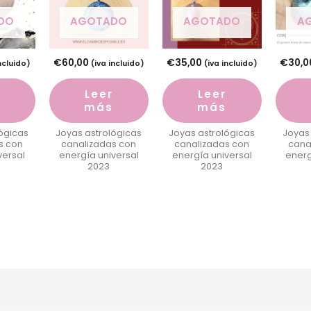
DO
AGOTADO
AGOTADO
A
€
60,00
€
35,00
€
30,0
ncluido)
(iva incluido)
(iva incluido)
Leer
Leer
más
más
ógicas
Joyas astrológicas
Joyas astrológicas
Joyas
s con
canalizadas con
canalizadas con
cana
versal
energía universal
energía universal
energ
2023
2023