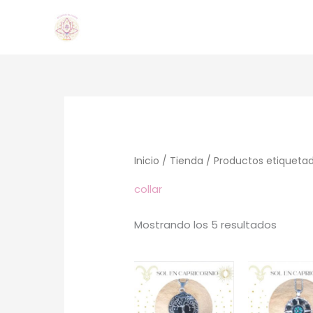
Ir
al
contenido
Orden
por
los
último
Inicio
/
Tienda
/ Productos etiquetado
collar
Mostrando los 5 resultados