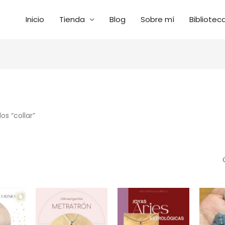
Inicio
Tienda
Blog
Sobre mí
Bibliotec
ado
s
s “collar”