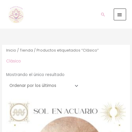
Ir
Men
al
prin
Buscar
contenido
Inicio
/
Tienda
/ Productos etiquetados “Clásico”
Clásico
Mostrando el único resultado