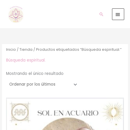
Ir
Men
al
prin
Buscar
contenido
Inicio
/
Tienda
/ Productos etiquetados “Búsqueda espiritual.”
Búsqueda espiritual.
Mostrando el único resultado