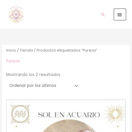
Ir
Men
al
prin
Buscar
contenido
Ordenado
por
los
últimos
Inicio
/
Tienda
/ Productos etiquetados “Pureza”
Pureza
Mostrando los 2 resultados