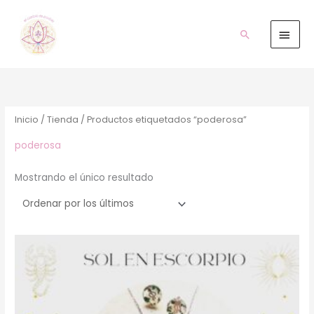
Ir
Men
al
prin
Buscar
contenido
Inicio
/
Tienda
/ Productos etiquetados “poderosa”
poderosa
Mostrando el único resultado