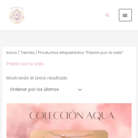
Ir
Men
al
prin
Buscar
contenido
Inicio
/
Tienda
/ Productos etiquetados “Pasión por la vida”
Pasión por la vida
Mostrando el único resultado