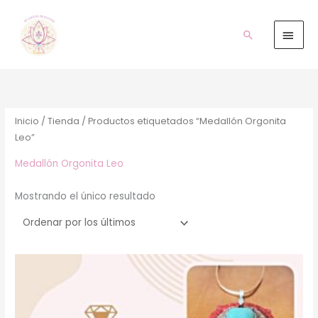
Ir
Men
al
prin
Buscar
contenido
Inicio
/
Tienda
/ Productos etiquetados “Medallón Orgonita
Leo”
Medallón Orgonita Leo
Mostrando el único resultado