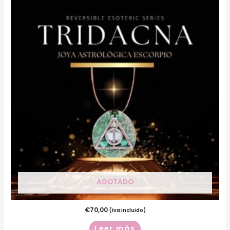
AGOTADO
€
70,00
(iva incluido)
Leer más