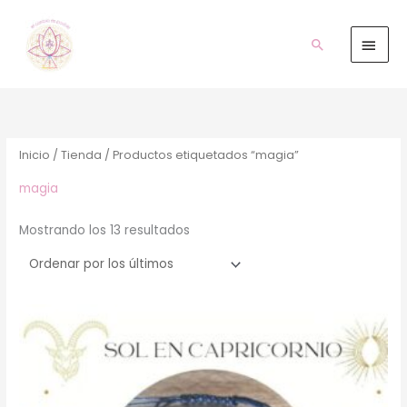
Ir
Men
al
prin
Buscar
contenido
Ordenado
por
los
últimos
Inicio
/
Tienda
/ Productos etiquetados “magia”
magia
Mostrando los 13 resultados