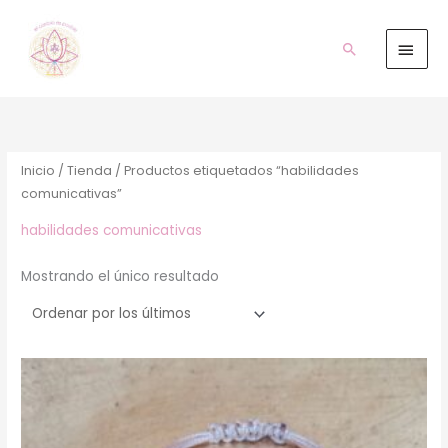
Ir
Men
al
prin
Buscar
contenido
Inicio
/
Tienda
/ Productos etiquetados “habilidades
comunicativas”
habilidades comunicativas
Mostrando el único resultado