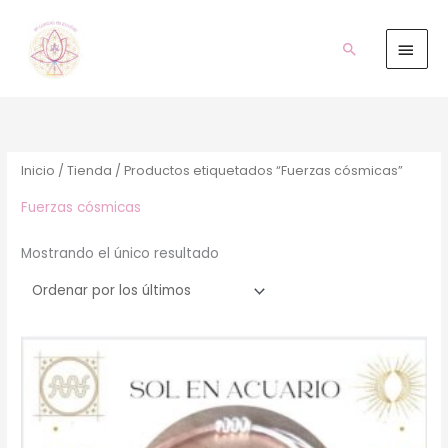
Ir
Men
al
prin
Buscar
contenido
Inicio
/
Tienda
/ Productos etiquetados “Fuerzas cósmicas”
Fuerzas cósmicas
Mostrando el único resultado