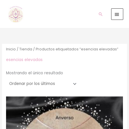
Ir
Men
al
prin
Buscar
contenido
Inicio
/
Tienda
/ Productos etiquetados “esencias elevadas”
esencias elevadas
Mostrando el único resultado