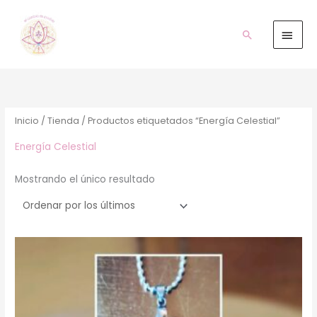
Ir
Men
al
prin
Buscar
contenido
Inicio
/
Tienda
/ Productos etiquetados “Energía Celestial”
Energía Celestial
Mostrando el único resultado