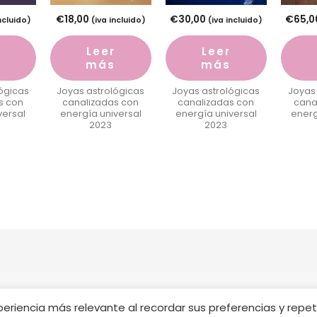
€
18,00
€
30,00
€
65,0
ncluido)
(iva incluido)
(iva incluido)
Leer
Leer
más
más
ógicas
Joyas astrológicas
Joyas astrológicas
Joyas
s con
canalizadas con
canalizadas con
cana
versal
energía universal
energía universal
energ
2023
2023
riencia más relevante al recordar sus preferencias y repetir 