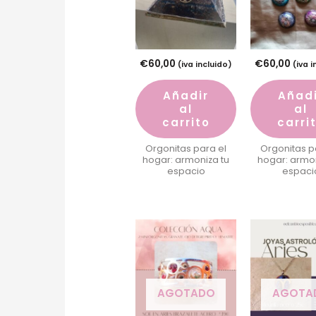
€
60,00
€
60,00
(iva incluido)
(iva 
Añadir
Añad
al
al
carrito
carri
Orgonitas para el
Orgonitas p
hogar: armoniza tu
hogar: armon
espacio
espaci
AGOTADO
AGOTA