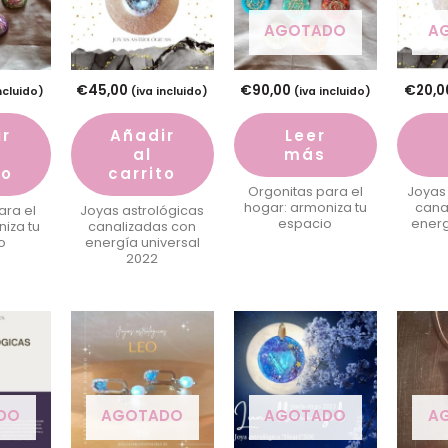
AGOTADO
A
€
45,00
€
90,00
€
20,0
incluido)
(iva incluido)
(iva incluido)
ir
Añadir
Leer
al
más
to
carrito
Orgonitas para el
Joyas
hogar: armoniza tu
cana
ara el
Joyas astrológicas
espacio
energ
iza tu
canalizadas con
o
energía universal
2022
DO
AGOTADO
AGOTADO
A