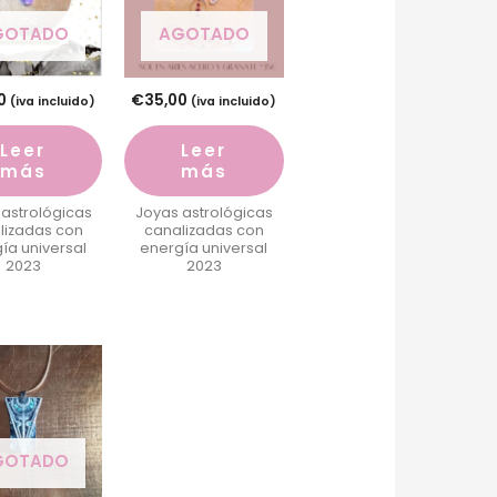
GOTADO
AGOTADO
0
€
35,00
(iva incluido)
(iva incluido)
Leer
Leer
más
más
 astrológicas
Joyas astrológicas
lizadas con
canalizadas con
ía universal
energía universal
2023
2023
GOTADO