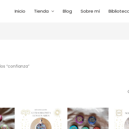
Inicio
Tienda
Blog
Sobre mí
Bibliotec
ado
s
os “confianza”