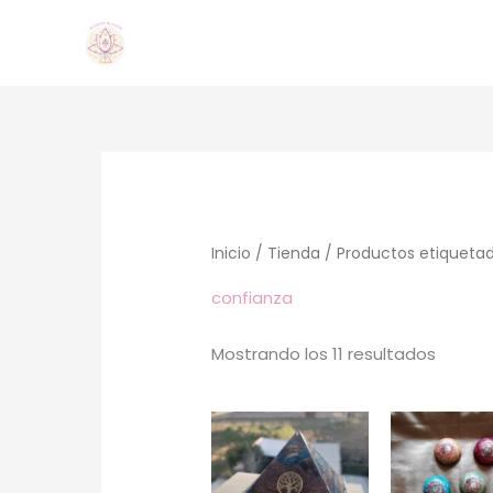
Ir
al
contenido
Orden
por
los
último
Inicio
/
Tienda
/ Productos etiquetad
confianza
Mostrando los 11 resultados