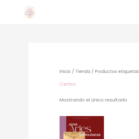
Ir
al
contenido
Inicio
/
Tienda
/ Productos etiquetad
Centro
Mostrando el único resultado