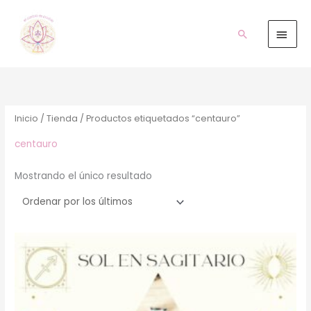
Ir
Men
al
prin
Buscar
contenido
Inicio
/
Tienda
/ Productos etiquetados “centauro”
centauro
Mostrando el único resultado