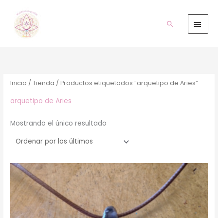
Ir
Men
al
prin
Buscar
contenido
Inicio
/
Tienda
/ Productos etiquetados “arquetipo de Aries”
arquetipo de Aries
Mostrando el único resultado